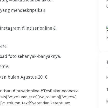
 yang mendeskripsikan
 instagram @intisarionline &
sara
oad foto sebanyak-banyaknya.
 2016.
an bulan Agustus 2016
isari #intisarionline #TesBakatIndonesia
is[/vc_column_text][/vc_column][/vc_row]
][vc_column_text]Syarat dan ketentuan: