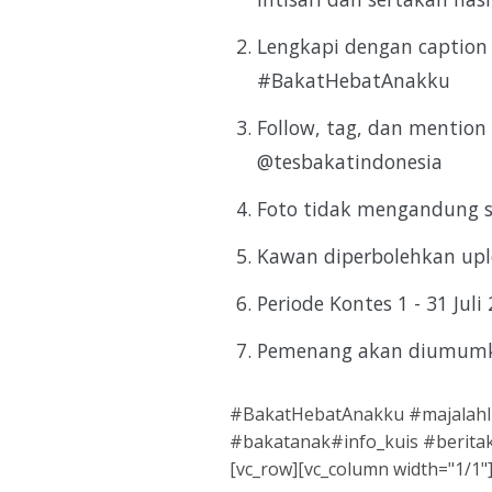
Lengkapi dengan caption
#BakatHebatAnakku
Follow, tag, dan mention
@tesbakatindonesia
Foto tidak mengandung 
Kawan diperbolehkan upl
Periode Kontes 1 - 31 Juli
Pemenang akan diumumk
#BakatHebatAnakku #majalahInt
#bakatanak#info_kuis #beritaku
[vc_row][vc_column width="1/1"