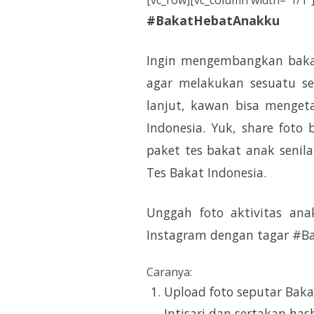
[vc_row][vc_column width="1/1"
#BakatHebatAnakku
Ingin mengembangkan baka
agar melakukan sesuatu se
lanjut, kawan bisa menget
Indonesia. Yuk, share foto
paket tes bakat anak senila
Tes Bakat Indonesia.
Unggah foto aktivitas an
Instagram dengan tagar #
Caranya:
Upload foto seputar Bak
Intisari dan sertakan h