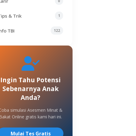
Karir
0
Tips & Trik
1
Info TBI
122
Ingin Tahu Potensi
Sebenarnya Anak
Anda?
Coba simulasi Asesmen Minat &
Bakat Online gratis kami hari ini.
Mulai Tes Gratis