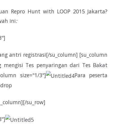
uan Repro Hunt with LOOP 2015 Jakarta?
wah ini
:
3"]
ang antri registrasi[/su_column] [su_column
 mengisi Tes penyaringan dari Tes Bakat
column size="1/3"]
Para peserta
kdrop
u_column][/su_row]
3"]