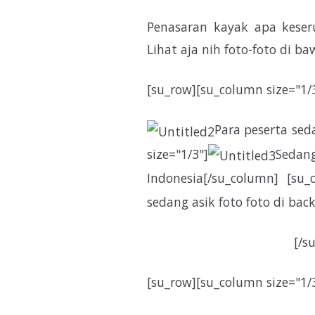
Penasaran kayak apa keser
Lihat aja nih foto-foto di ba
[su_row][su_column size="1/
Para peserta sed
size="1/3"]
Sedang
Indonesia[/su_column] [su_
sedang asik foto foto di bac
[/s
[su_row][su_column size="1/